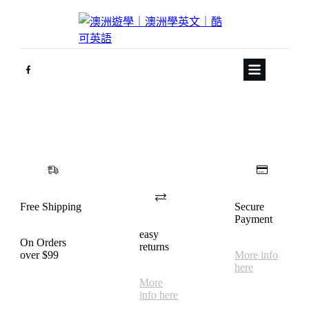
Free Shipping
Secure
Payment
easy
On Orders
returns
over $99
More info
here
More
info here