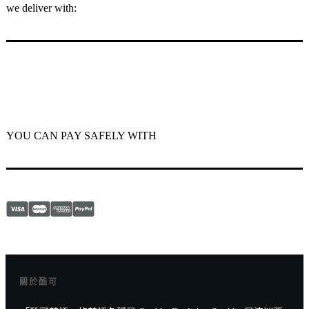
we deliver with:
YOU CAN PAY SAFELY WITH
關於酷可