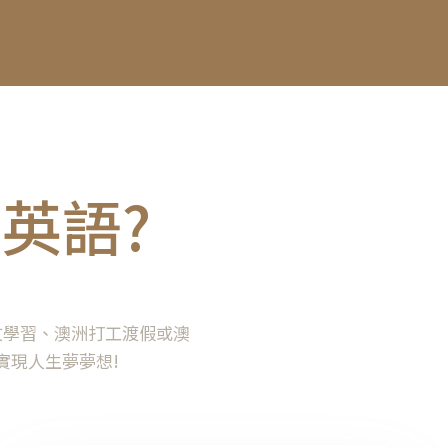
英語?
文學習、澳洲打工渡假或澳
實現人生夢夢想!