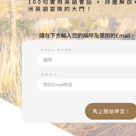
100句實用英語會話 + 詳盡解
洲英語冒險的大門！
請在下方輸入您的稱呼及常用的Email
FULL NAME
EMAIL
馬上開始學習！