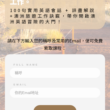
工作。
100句實用英語會話 + 詳盡解說
+澳洲旅遊工作訣竅，帶你開啟澳
洲英語冒險的大門！
請在下方輸入您的稱呼及常用的Email，便可免費
索取課程：
FULL NAME
EMAIL