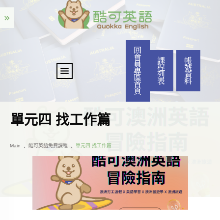
回
會
課
帳
員
程
號
專
列
資
區
表
料
首
頁
單元四 找工作篇
Main
酷可英語免費課程
單元四 找工作篇