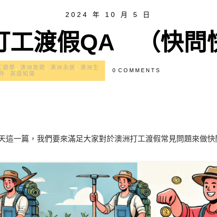
2024 年 10 月 5 日
打工渡假QA （快問
工遊學
,
澳洲旅遊
,
澳洲永居
,
澳洲生
0
COMMENTS
作
,
英語知識
天這一篇，我們要來滿足大家對於澳洲打工渡假常見問題來做快