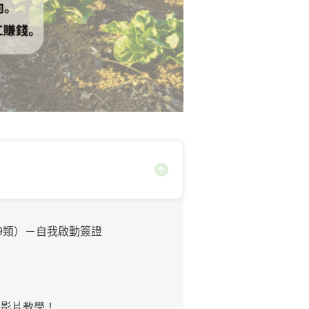
89類）－自我啟動簽證
+影片教學！