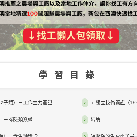
學習目錄
482子類）－工作主力簽證
5. 獨立技術簽證（1
類）－探險類簽證
結論
85類）－學生類簽證
領取你的免費電子書